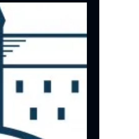
mit VLAN Flächendeckendes WLan für
Audio Gäste und Kassensystem
Videoüberwachung