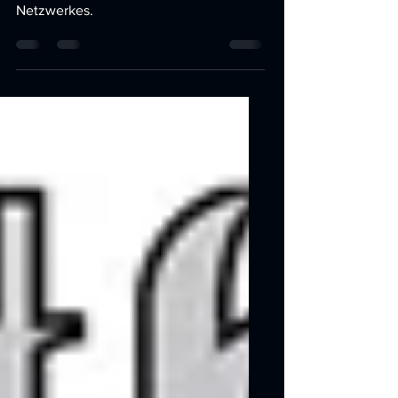
Sonnhof St. Veit/Pg.
Neues WLan im gesamten Hotel.
Neustrukturierung des gesamten
Netzwerkes.